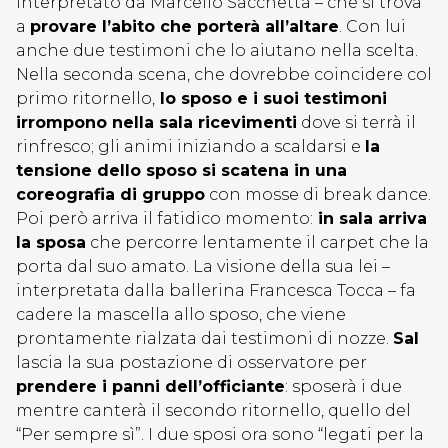
interpretato da Marcello Sacchetta – che si trova
a
provare l’abito che porterà all’altare
. Con lui
anche due testimoni che lo aiutano nella scelta.
Nella seconda scena, che dovrebbe coincidere col
primo ritornello,
lo sposo e i suoi testimoni
irrompono nella sala ricevimenti
dove si terrà il
rinfresco; gli animi iniziando a scaldarsi e
la
tensione dello sposo si scatena in una
coreografia di gruppo
con mosse di break dance.
Poi però arriva il fatidico momento:
in sala arriva
la sposa
che percorre lentamente il carpet che la
porta dal suo amato. La visione della sua lei –
interpretata dalla ballerina Francesca Tocca – fa
cadere la mascella allo sposo, che viene
prontamente rialzata dai testimoni di nozze.
Sal
lascia la sua postazione di osservatore per
prendere i panni dell’officiante
: sposerà i due
mentre canterà il secondo ritornello, quello del
“Per sempre sì”. I due sposi ora sono “legati per la