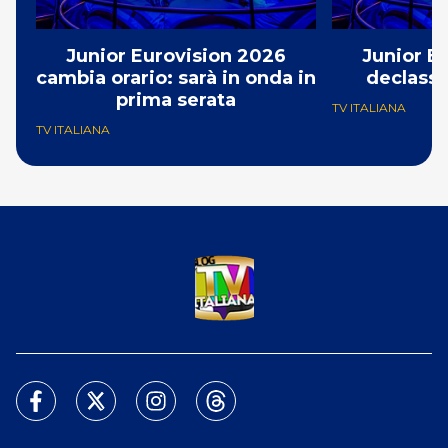
Junior Eurovision 2026
Junior E
cambia orario: sarà in onda in
declassa
prima serata
TV ITALIANA
TV ITALIANA