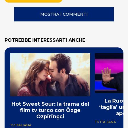
MOSTRA I COMMENTI
POTREBBE INTERESSARTI ANCHE
La Ruota
Hot Sweet Sour: la trama del
‘taglia’ un
film tv turco con Özge
aper
Özpirinçci
TV ITALIANA
TV ITALIANA