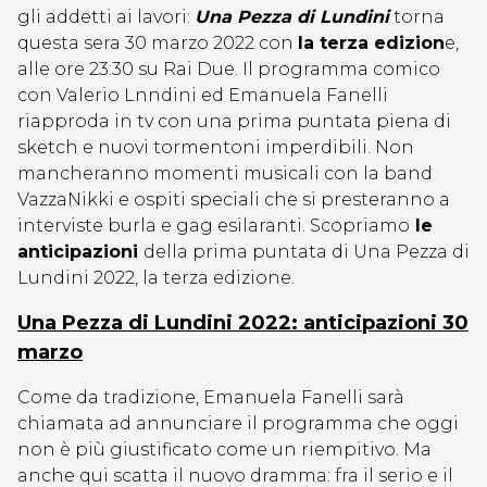
gli addetti ai lavori:
Una Pezza di Lundini
torna
questa sera 30 marzo 2022 con
la terza edizion
e,
alle ore 23:30 su Rai Due. Il programma comico
con Valerio Lnndini ed Emanuela Fanelli
riapproda in tv con una prima puntata piena di
sketch e nuovi tormentoni imperdibili. Non
mancheranno momenti musicali con la band
VazzaNikki e ospiti speciali che si presteranno a
interviste burla e gag esilaranti. Scopriamo
le
anticipazioni
della prima puntata di Una Pezza di
Lundini 2022, la terza edizione.
Una Pezza di Lundini 2022: anticipazioni 30
marzo
Come da tradizione, Emanuela Fanelli sarà
chiamata ad annunciare il programma che oggi
non è più giustificato come un riempitivo. Ma
anche qui scatta il nuovo dramma: fra il serio e il