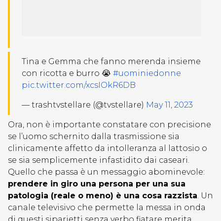
Tina e Gemma che fanno merenda insieme
con ricotta e burro 😭
#uominiedonne
pic.twitter.com/xcsIOkR6DB
— trashtvstellare (@tvstellare)
May 11, 2023
Ora, non è importante constatare con precisione
se l’uomo schernito dalla trasmissione sia
clinicamente affetto da intolleranza al lattosio o
se sia semplicemente infastidito dai caseari.
Quello che passa è un messaggio abominevole:
prendere in giro una persona per una sua
patologia (reale o meno) è una cosa razzista
. Un
canale televisivo che permette la messa in onda
di questi siparietti senza verbo fiatare merita