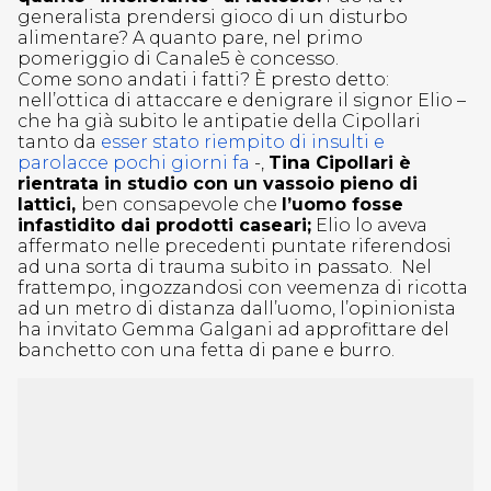
generalista prendersi gioco di un disturbo
alimentare? A quanto pare, nel primo
pomeriggio di Canale5 è concesso.
Come sono andati i fatti? È presto detto:
nell’ottica di attaccare e denigrare il signor Elio –
che ha già subito le antipatie della Cipollari
tanto da
esser stato riempito di insulti e
parolacce pochi giorni fa
-,
Tina Cipollari è
rientrata in studio con un vassoio pieno di
lattici,
ben consapevole che
l’uomo fosse
infastidito dai prodotti caseari;
Elio lo aveva
affermato nelle precedenti puntate riferendosi
ad una sorta di trauma subito in passato. Nel
frattempo, ingozzandosi con veemenza di ricotta
ad un metro di distanza dall’uomo, l’opinionista
ha invitato Gemma Galgani ad approfittare del
banchetto con una fetta di pane e burro.