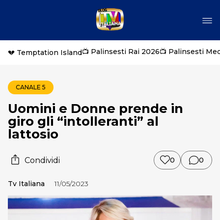
📺 Palinsesti Rai 2026
📺 Palinsesti Me
💔 Temptation Island
CANALE 5
Uomini e Donne prende in
giro gli “intolleranti” al
lattosio
Condividi
0
0
Tv Italiana
11/05/2023