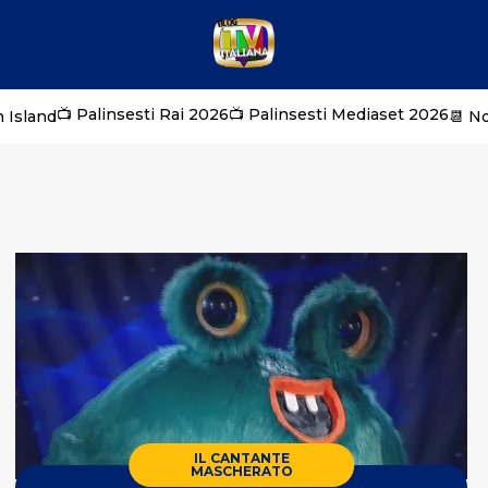
📺 Palinsesti Rai 2026
📺 Palinsesti Mediaset 2026
 Island
📆 N
IL CANTANTE
MASCHERATO