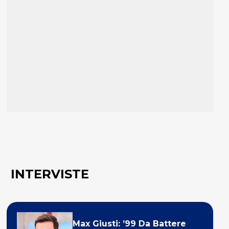
INTERVISTE
Max Giusti: ’99 Da Battere