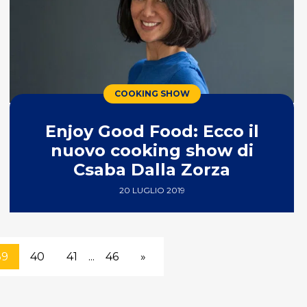
COOKING SHOW
Enjoy Good Food: Ecco il
nuovo cooking show di
Csaba Dalla Zorza
20 LUGLIO 2019
39
40
41
...
46
»