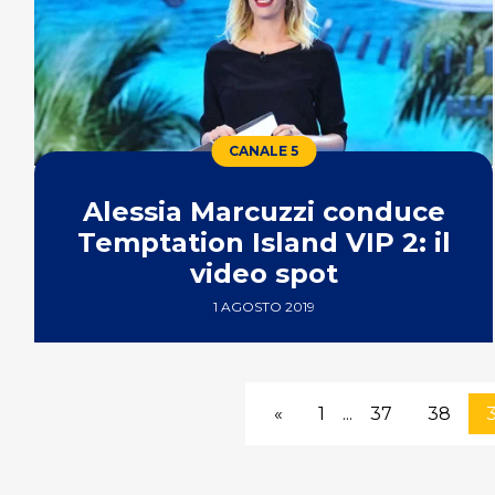
CANALE 5
Alessia Marcuzzi conduce
Temptation Island VIP 2: il
video spot
1 AGOSTO 2019
«
1
...
37
38