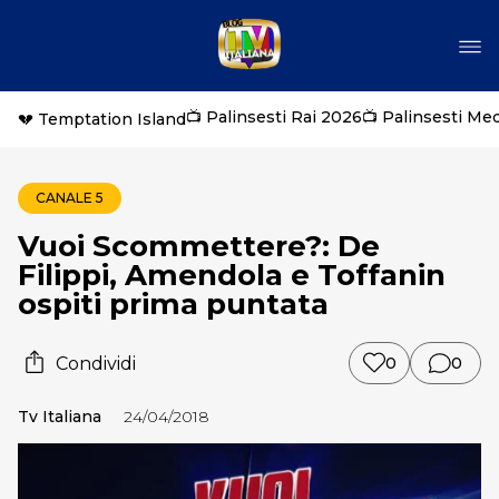
📺 Palinsesti Rai 2026
📺 Palinsesti Me
💔 Temptation Island
CANALE 5
Vuoi Scommettere?: De
Filippi, Amendola e Toffanin
ospiti prima puntata
Condividi
0
0
Tv Italiana
24/04/2018