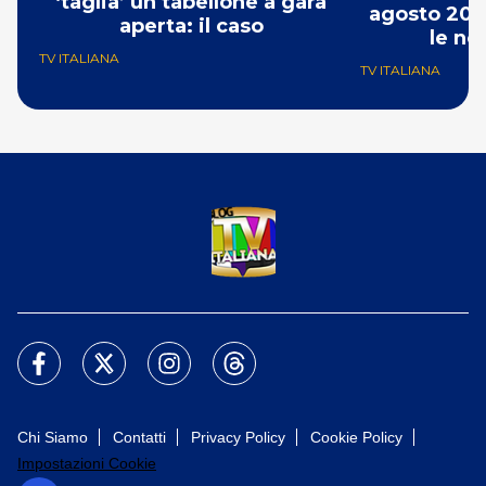
‘taglia’ un tabellone a gara
agosto 202
aperta: il caso
le no
TV ITALIANA
TV ITALIANA
Chi Siamo
Contatti
Privacy Policy
Cookie Policy
Impostazioni Cookie