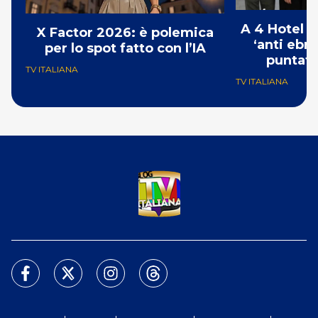
A 4 Hotel i
X Factor 2026: è polemica
‘anti ebre
per lo spot fatto con l’IA
puntat
TV ITALIANA
TV ITALIANA