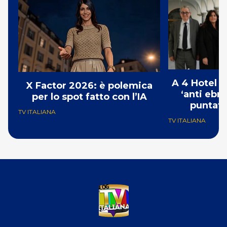
A 4 Hotel i
X Factor 2026: è polemica
‘anti ebre
per lo spot fatto con l’IA
puntat
TV ITALIANA
TV ITALIANA