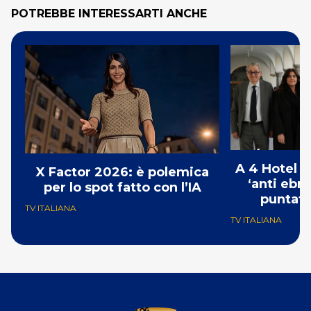
POTREBBE INTERESSARTI ANCHE
A 4 Hotel i
X Factor 2026: è polemica
‘anti ebre
per lo spot fatto con l’IA
puntat
TV ITALIANA
TV ITALIANA