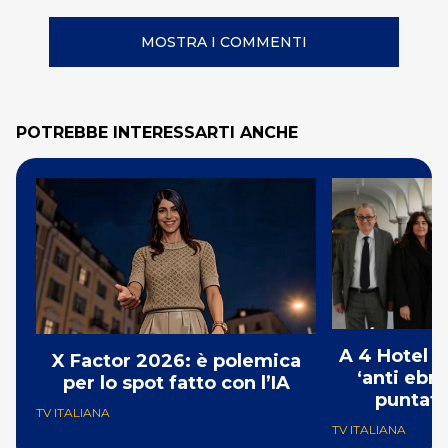
MOSTRA I COMMENTI
POTREBBE INTERESSARTI ANCHE
A 4 Hotel i
X Factor 2026: è polemica
‘anti ebre
per lo spot fatto con l’IA
puntat
TV ITALIANA
TV ITALIANA