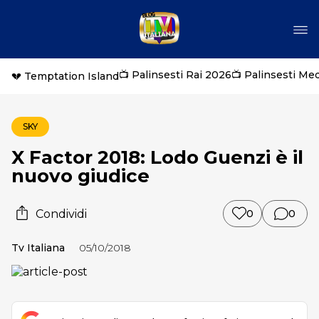
📺 Palinsesti Rai 2026
📺 Palinsesti Me
💔 Temptation Island
SKY
X Factor 2018: Lodo Guenzi è il
nuovo giudice
Condividi
0
0
Tv Italiana
05/10/2018