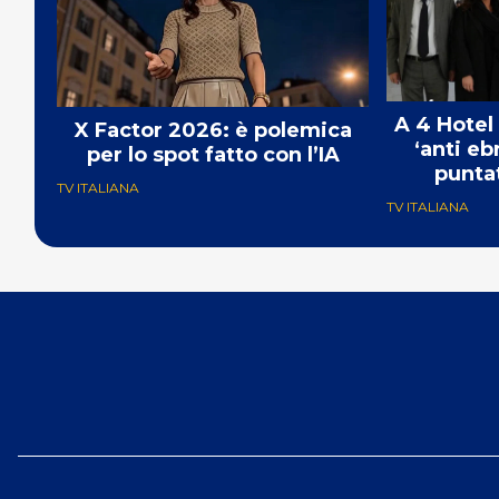
A 4 Hotel
X Factor 2026: è polemica
‘anti eb
per lo spot fatto con l’IA
punta
TV ITALIANA
TV ITALIANA