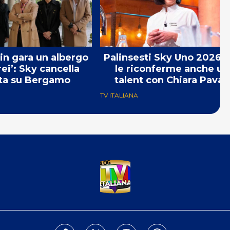
 in gara un albergo
Palinsesti Sky Uno 2026: 
rei’: Sky cancella
le riconferme anche un
ta su Bergamo
talent con Chiara Pavan
TV ITALIANA