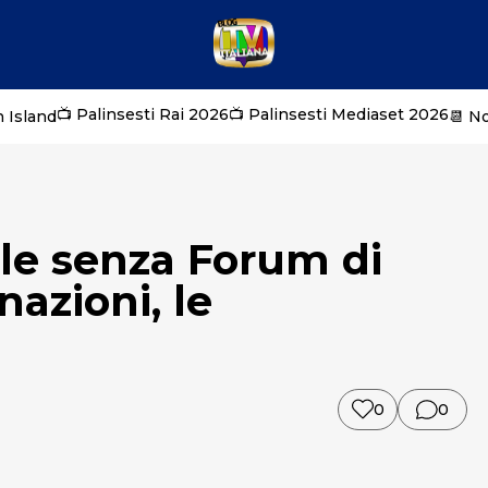
📺 Palinsesti Rai 2026
📺 Palinsesti Mediaset 2026
 Island
📆 N
ale senza Forum di
azioni, le
0
0