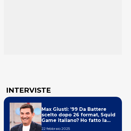
INTERVISTE
Max Giusti: ’99 Da Battere
scelto dopo 26 format, Squid
Game italiano? Ho fatto la
ola!’
22 febbraio 2025