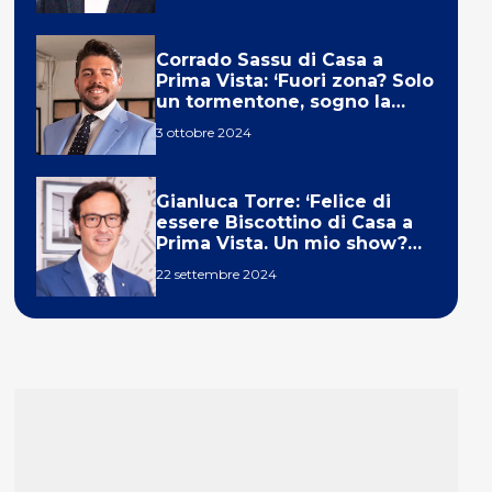
Corrado Sassu di Casa a
Prima Vista: ‘Fuori zona? Solo
un tormentone, sogno la
telecronaca di F1’
3 ottobre 2024
Gianluca Torre: ‘Felice di
essere Biscottino di Casa a
Prima Vista. Un mio show?
Un sogno’
22 settembre 2024