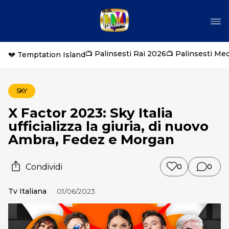
📺 Palinsesti Rai 2026
📺 Palinsesti Me
💔 Temptation Island
SKY
X Factor 2023: Sky Italia
ufficializza la giuria, di nuovo
Ambra, Fedez e Morgan
Condividi
0
0
Tv Italiana
01/06/2023