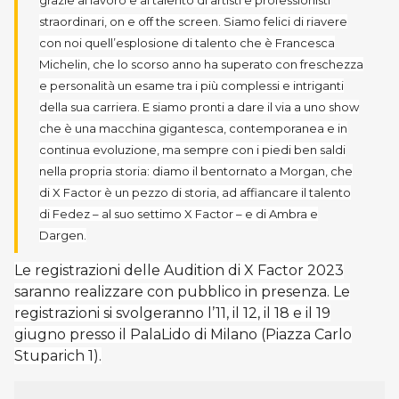
grazie al lavoro e al talento di artisti e professionisti
straordinari, on e off the screen. Siamo felici di riavere
con noi quell’esplosione di talento che è Francesca
Michelin, che lo scorso anno ha superato con freschezza
e personalità un esame tra i più complessi e intriganti
della sua carriera. E siamo pronti a dare il via a uno show
che è una macchina gigantesca, contemporanea e in
continua evoluzione, ma sempre con i piedi ben saldi
nella propria storia: diamo il bentornato a Morgan, che
di X Factor è un pezzo di storia, ad affiancare il talento
di Fedez – al suo settimo X Factor – e di Ambra e
Dargen.
Le registrazioni delle Audition di X Factor 2023
saranno realizzare con pubblico in presenza. Le
registrazioni si svolgeranno l’11, il 12, il 18 e il 19
giugno presso il PalaLido di Milano (Piazza Carlo
Stuparich 1).