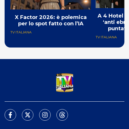
A 4 Hotel i
X Factor 2026: è polemica
‘anti ebre
per lo spot fatto con l’IA
puntat
TV ITALIANA
TV ITALIANA