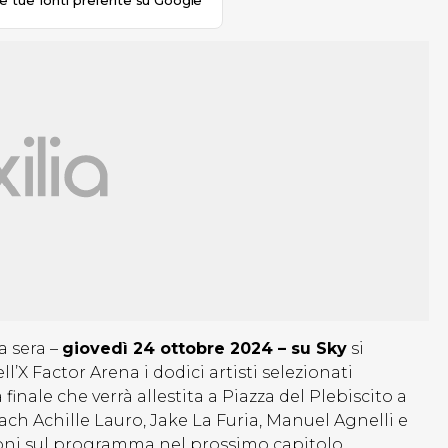
le tue fonti preferite su Google
a sera –
giovedì 24 ottobre 2024 – su Sky
si
ll’X Factor Arena i dodici artisti selezionati
 finale che verrà allestita a Piazza del Plebiscito a
ach Achille Lauro, Jake La Furia, Manuel Agnelli e
ioni sul programma nel prossimo capitolo.