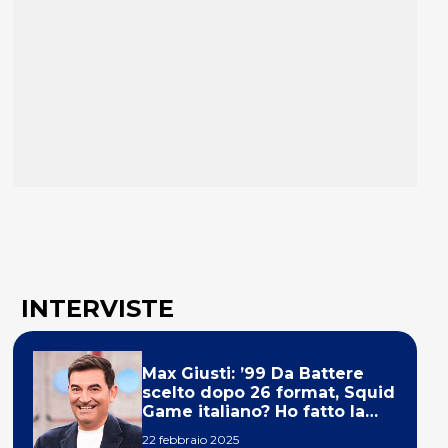
INTERVISTE
Max Giusti: ’99 Da Battere
scelto dopo 26 format, Squid
Game italiano? Ho fatto la
ola!’
22 febbraio 2025