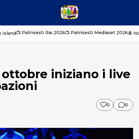
📺 Palinsesti Rai 2026
📺 Palinsesti Mediaset 2026
 Island
📆 N
ottobre iniziano i live
pazioni
0
0