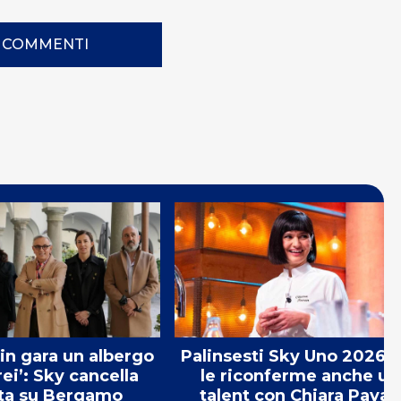
I COMMENTI
 in gara un albergo
Palinsesti Sky Uno 2026: 
rei’: Sky cancella
le riconferme anche un
ta su Bergamo
talent con Chiara Pavan