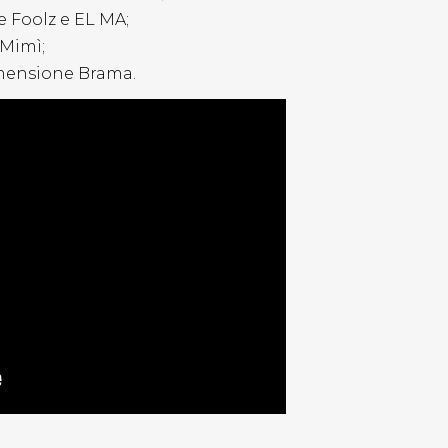
e Foolz e EL MA;
 Mimì;
imensione Brama.