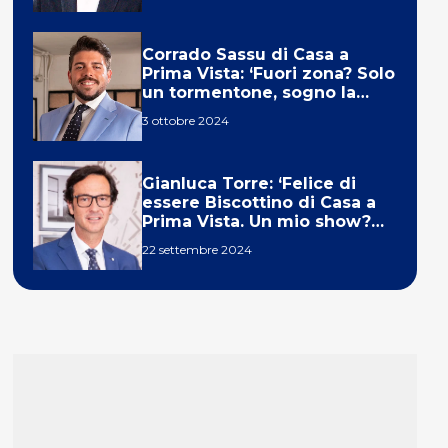
Corrado Sassu di Casa a
Prima Vista: ‘Fuori zona? Solo
un tormentone, sogno la
telecronaca di F1’
3 ottobre 2024
Gianluca Torre: ‘Felice di
essere Biscottino di Casa a
Prima Vista. Un mio show?
Un sogno’
22 settembre 2024