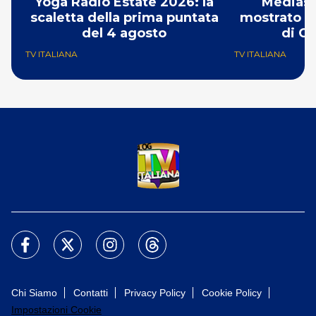
Yoga Radio Estate 2026: la
Mediase
scaletta della prima puntata
mostrato il
del 4 agosto
di Ch
TV ITALIANA
TV ITALIANA
Chi Siamo
Contatti
Privacy Policy
Cookie Policy
Impostazioni Cookie