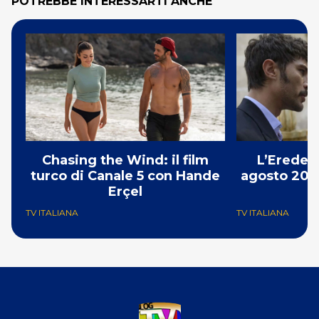
POTREBBE INTERESSARTI ANCHE
Chasing the Wind: il film
L’Erede: 
turco di Canale 5 con Hande
agosto 2026
Erçel
p
TV ITALIANA
TV ITALIANA