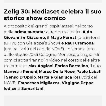
Zelig 30: Mediaset celebra il suo
storico show comico
A proposito dei grandi ospiti attesi, nel corso
della
prima puntata
saliranno sul palco
Aldo
Giovanni e Giacomo, il Mago Forest
(ora in forza
su TV8 con Gialappa’s Show)
e Raul Cremona
(ora fra i volti del canale NOVE).. Insieme a loro,
dallo Studio 20 di Cologno Monzese, altri grandi
comici appariranno in video nel corso delle altre
tre puntate:
Max Angioni
,
Enrico Bertolino
, il duo
Manera
e
Penoni
,
Marco Della Noce
,
Paolo Labati
,
i
Senso D’Oppio
,
Marta e Gianluca
(ora volti del
NOVE),
Francesco Migliazza, Virgigno Peppe
Iodice
e
Samaritani
.