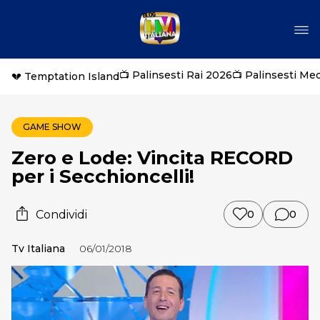
📺 Palinsesti Rai 2026
📺 Palinsesti Me
💔 Temptation Island
GAME SHOW
Zero e Lode: Vincita RECORD
per i Secchioncelli!
Condividi
0
0
Tv Italiana
06/01/2018