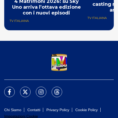
4 Matrimoni 2026: su Sky
casting ri
Uno arriva l’ottava edizione
ann
con i nuovi episodi
TV ITALIANA
TV ITALIANA
Chi Siamo
Contatti
Privacy Policy
Cookie Policy
Impostazioni Cookie