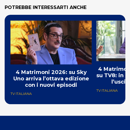
POTREBBE INTERESSARTI ANCHE
4 Matrimoni
4 Matrimoni 2026: su Sky
su TV8: in o
Uno arriva l’ottava edizione
l’usci
con i nuovi episodi
TV ITALIANA
TV ITALIANA