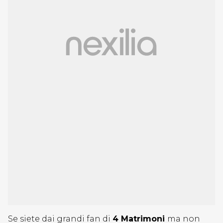
Se siete dai grandi fan di
4 Matrimoni
ma non