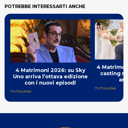
POTREBBE INTERESSARTI ANCHE
4 Matrimoni
4 Matrimoni 2026: su Sky
casting ri
Uno arriva l’ottava edizione
ann
con i nuovi episodi
TV ITALIANA
TV ITALIANA