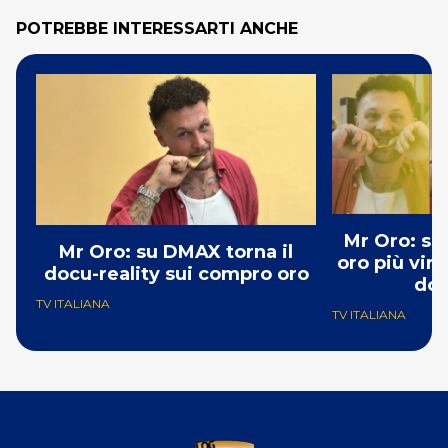
POTREBBE INTERESSARTI ANCHE
Mr Oro: su
Mr Oro: su DMAX torna il
oro più vira
docu-reality sui compro oro
doc
TV ITALIANA
TV ITALIANA