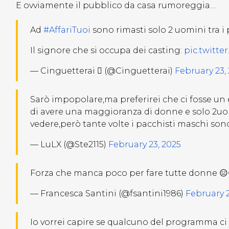
E ovviamente il pubblico da casa rumoreggia…
Ad
#AffariTuoi
sono rimasti solo 2 uomini tra i
Il signore che si occupa dei casting:
pic.twitt
— Cinguetterai  (@Cinguetterai)
February 23,
Sarò impopolare,ma preferirei che ci fosse un 
di avere una maggioranza di donne e solo 2uo
vedere,però tante volte i pacchisti maschi so
— LuLX (@Ste2115)
February 23, 2025
Forza che manca poco per fare tutte donne 
— Francesca Santini (@fsantini1986)
February 2
Io vorrei capire se qualcuno del programma ci 