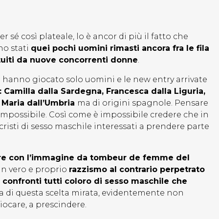
r sé così plateale, lo è ancor di più il fatto che
no stati
quei pochi uomini rimasti ancora fra le fila
tuiti da nuove concorrenti donne
.
025 hanno giocato solo uomini e le new entry arrivate
): Camilla dalla Sardegna, Francesca dalla Liguria,
, Maria dall’Umbria
ma di origini spagnole. Pensare
 impossibile. Così come è impossibile credere che in
i cristi di sesso maschile interessati a prendere parte
care con l’immagine da tombeur de femme del
un vero e proprio
razzismo al contrario perpetrato
 confronti tutti coloro di sesso maschile che
sa di questa scelta mirata, evidentemente non
iocare, a prescindere.