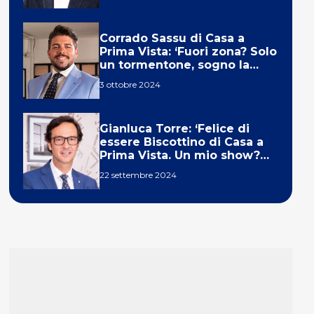
Corrado Sassu di Casa a
Prima Vista: ‘Fuori zona? Solo
un tormentone, sogno la
telecronaca di F1’
3 ottobre 2024
Gianluca Torre: ‘Felice di
essere Biscottino di Casa a
Prima Vista. Un mio show?
Un sogno’
22 settembre 2024