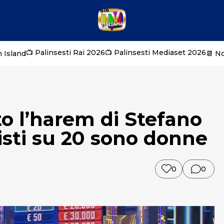
📺 Palinsesti Rai 2026
📺 Palinsesti Mediaset 2026
 Island
📆 N
to l’harem di Stefano
isti su 20 sono donne
0
0