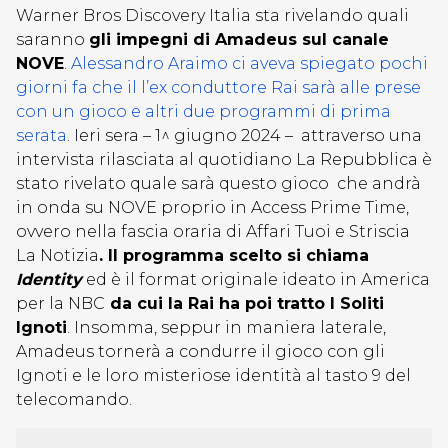
Warner Bros Discovery Italia sta rivelando quali
saranno
gli impegni di Amadeus sul canale
NOVE
.
Alessandro Araimo ci aveva spiegato pochi
giorni fa che il l’ex conduttore Rai sarà alle prese
con un gioco e altri due programmi di prima
serata
. Ieri sera – 1^ giugno 2024 – attraverso una
intervista rilasciata al quotidiano La Repubblica è
stato rivelato quale sarà questo gioco che andrà
in onda su NOVE proprio in Access Prime Time,
ovvero nella fascia oraria di Affari Tuoi e Striscia
La Notizia
. Il programma scelto si chiama
Identity
ed è il format originale ideato in America
per la NBC
da cui la Rai ha poi tratto I Soliti
Ignoti
. Insomma, seppur in maniera laterale,
Amadeus tornerà a condurre il gioco con gli
Ignoti e le loro misteriose identità al tasto 9 del
telecomando.