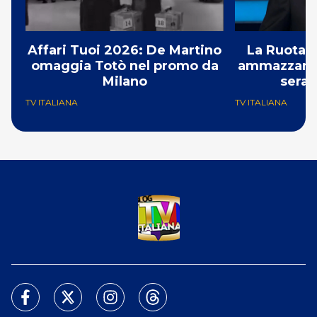
Affari Tuoi 2026: De Martino
La Ruota d
omaggia Totò nel promo da
ammazzando 
Milano
serat
TV ITALIANA
TV ITALIANA