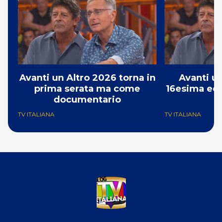
Avanti un Altro 2026 torna in
Avanti un
prima serata ma come
16esima edi
documentario
1
TV ITALIANA
TV ITALIANA