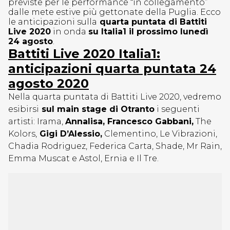
previste per le performance “in collegamento”
dalle mete estive più gettonate della Puglia. Ecco
le anticipazioni sulla
quarta puntata di Battiti
Live 2020
in onda
su Italia1 il prossimo lunedì
24 agosto
.
Battiti Live 2020 Italia1:
anticipazioni quarta puntata 24
agosto 2020
Nella quarta puntata di Battiti Live 2020, vedremo
esibirsi
sul main stage di Otranto
i seguenti
artisti: Irama,
Annalisa, Francesco Gabbani,
The
Kolors,
Gigi D’Alessio,
Clementino, Le Vibrazioni,
Chadia Rodriguez, Federica Carta, Shade, Mr Rain,
Emma Muscat e Astol, Ernia e Il Tre.