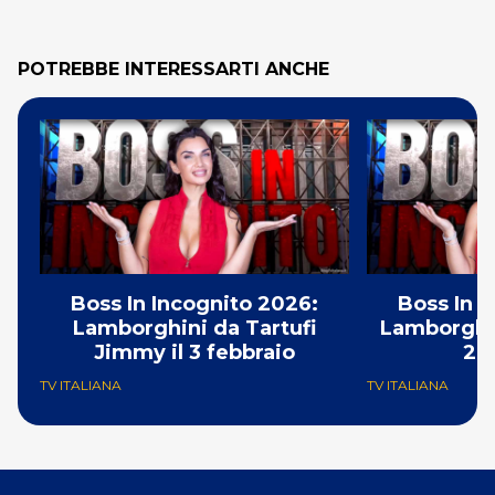
POTREBBE INTERESSARTI ANCHE
Boss In Incognito 2026:
Boss In I
Lamborghini da Tartufi
Lamborghin
Jimmy il 3 febbraio
27
TV ITALIANA
TV ITALIANA