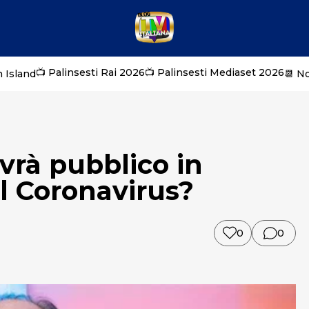
📺 Palinsesti Rai 2026
📺 Palinsesti Mediaset 2026
 Island
📆 N
vrà pubblico in
ul Coronavirus?
0
0