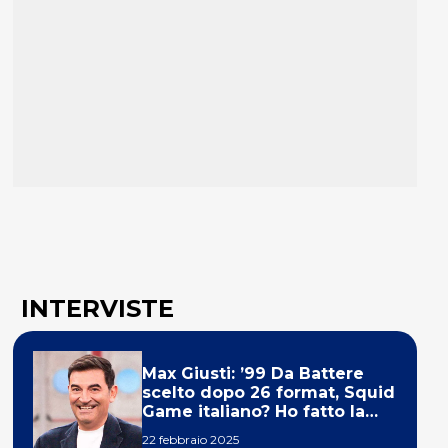
INTERVISTE
Max Giusti: ’99 Da Battere
scelto dopo 26 format, Squid
Game italiano? Ho fatto la
ola!’
22 febbraio 2025