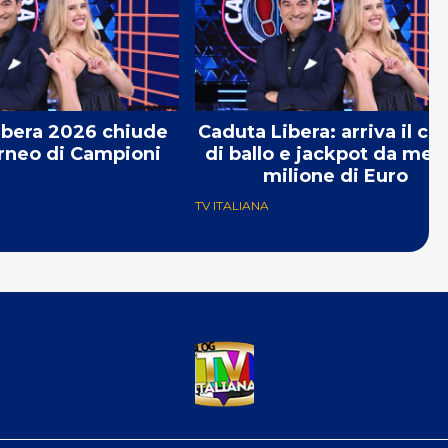
ibera 2026 chiude
Caduta Libera: arriva il co
orneo di Campioni
di ballo e jackpot da mez
milione di Euro
TV ITALIANA