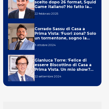
scelto dopo 26 format, Squid
Game italiano? Ho fatto la
ola!’
22 febbraio 2025
Corrado Sassu di Casa a
Prima Vista: ‘Fuori zona? Solo
un tormentone, sogno la
telecronaca di F1’
3 ottobre 2024
Gianluca Torre: ‘Felice di
essere Biscottino di Casa a
Prima Vista. Un mio show?
Un sogno’
22 settembre 2024