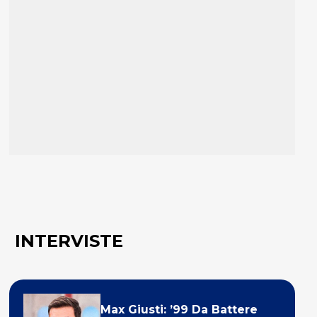
INTERVISTE
Max Giusti: ’99 Da Battere