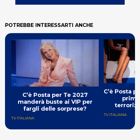
POTREBBE INTERESSARTI ANCHE
C’è Posta p
C’è Posta per Te 2027
prima:
manderà buste ai VIP per
terroriz
fargli delle sorprese?
TV ITALIANA
TV ITALIANA