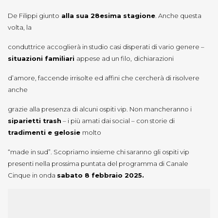
De Filippi giunto
alla sua 28esima stagione
. Anche questa
volta, la
conduttrice accoglierà in studio casi disperati di vario genere –
situazioni familiari
appese ad un filo,
dichiarazioni
d’amore, faccende irrisolte ed affini che cercherà di risolvere
anche
grazie alla presenza di alcuni ospiti vip. Non mancheranno i
siparietti trash
– i più amati dai social – con storie di
tradimenti e gelosie
molto
“made in sud”. Scopriamo insieme chi saranno gli ospiti vip
presenti nella prossima puntata del programma di Canale
Cinque in onda
sabato 8 febbraio 2025.