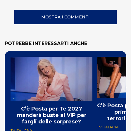
MOSTRA I COMMENTI
POTREBBE INTERESSARTI ANCHE
C’è Posta p
C’è Posta per Te 2027
prima:
manderà buste ai VIP per
terroriz
fargli delle sorprese?
TV ITALIANA
TV ITALIANA