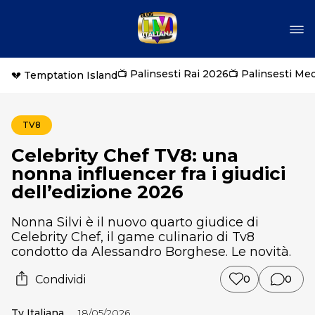
📺 Palinsesti Rai 2026
📺 Palinsesti Me
💔 Temptation Island
TV8
Celebrity Chef TV8: una
nonna influencer fra i giudici
dell’edizione 2026
Nonna Silvi è il nuovo quarto giudice di
Celebrity Chef, il game culinario di Tv8
condotto da Alessandro Borghese. Le novità.
Condividi
0
0
Tv Italiana
18/05/2026