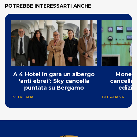
POTREBBE INTERESSARTI ANCHE
A 4 Hotel in gara un albergo
Money 
‘anti ebrei’: Sky cancella
cancellat
puntata su Bergamo
edizio
TV ITALIANA
TV ITALIANA