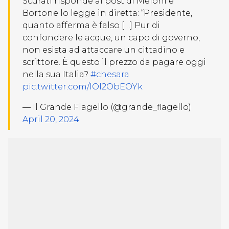
Scurati risponde al post di Meloni e
Bortone lo legge in diretta: “Presidente,
quanto afferma è falso […] Pur di
confondere le acque, un capo di governo,
non esista ad attaccare un cittadino e
scrittore. È questo il prezzo da pagare oggi
nella sua Italia?
#chesara
pic.twitter.com/lOl2ObEOYk
— Il Grande Flagello (@grande_flagello)
April 20, 2024