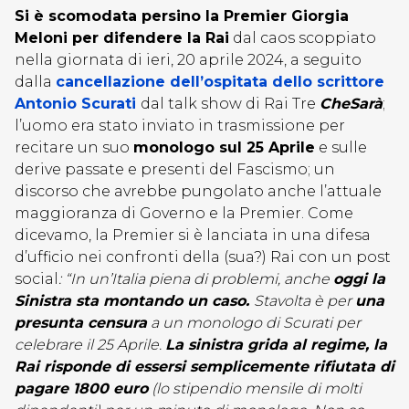
Si è scomodata persino la Premier Giorgia
Meloni per difendere la Rai
dal caos scoppiato
nella giornata di ieri, 20 aprile 2024, a seguito
dalla
cancellazione dell’ospitata dello scrittore
Antonio Scurati
dal talk show di Rai Tre
CheSarà
;
l’uomo era stato inviato in trasmissione per
recitare un suo
monologo sul 25 Aprile
e sulle
derive passate e presenti del Fascismo; un
discorso che avrebbe pungolato anche l’attuale
maggioranza di Governo e la Premier. Come
dicevamo, la Premier si è lanciata in una difesa
d’ufficio nei confronti della (sua?) Rai con un post
social
: “
In un’Italia piena di problemi, anche
oggi la
Sinistra sta montando un caso.
Stavolta è per
una
presunta censura
a un monologo di Scurati per
celebrare il 25 Aprile.
La sinistra grida al regime, la
Rai risponde di essersi semplicemente rifiutata di
pagare 1800 euro
(lo stipendio mensile di molti