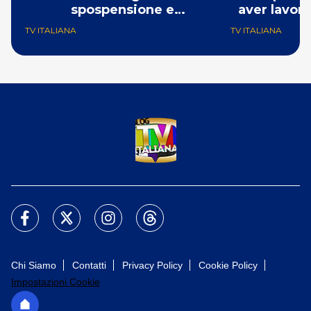
spospensione e
aver lavora
cancellazione di Che Sarà
Pu
TV ITALIANA
TV ITALIANA
Chi Siamo
Contatti
Privacy Policy
Cookie Policy
Impostazioni Cookie