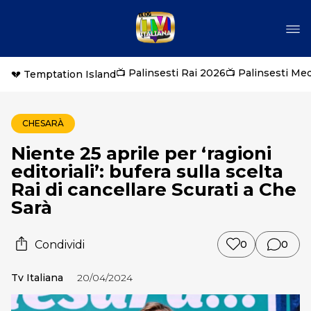
📺 Palinsesti Rai 2026
📺 Palinsesti Me
💔 Temptation Island
CHESARÀ
Niente 25 aprile per ‘ragioni
editoriali’: bufera sulla scelta
Rai di cancellare Scurati a Che
Sarà
Condividi
0
0
Tv Italiana
20/04/2024