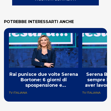
POTREBBE INTERESSARTI ANCHE
Rai punisce due volte Serena
Serena Bor
Bortone: 6 giorni di
sempre Ra
spospensione e
aver lavora
cancellazione di Che Sarà
Pu
TV ITALIANA
TV ITALIANA