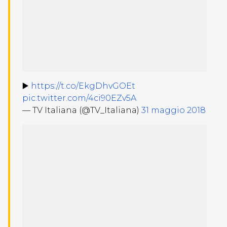
▶️
https://t.co/EkgDhvGOEt
pic.twitter.com/4ci90EZv5A
— TV Italiana (@TV_Italiana)
31 maggio 2018