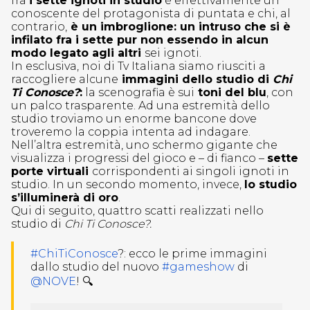
fra
i sette ignoti in studio
è effettivamente un
conoscente del protagonista di puntata e chi, al
contrario,
è un imbroglione: un intruso che si è
infilato fra i sette pur non essendo in alcun
modo legato agli altri
sei ignoti.
In esclusiva, noi di Tv Italiana siamo riusciti a
raccogliere alcune
immagini dello studio di
Chi
Ti Conosce?
:
la scenografia è sui
toni del blu
, con
un palco trasparente. Ad una estremità dello
studio troviamo un enorme bancone dove
troveremo la coppia intenta ad indagare.
Nell’altra estremità, uno schermo gigante che
visualizza i progressi del gioco e – di fianco –
sette
porte virtuali
corrispondenti ai singoli ignoti in
studio. In un secondo momento, invece,
lo studio
s’illuminerà di oro
.
Qui di seguito, quattro scatti realizzati nello
studio di
Chi Ti Conosce?.
#ChiTiConosce
?: ecco le prime immagini
dallo studio del nuovo
#gameshow
di
@NOVE
! 🔍