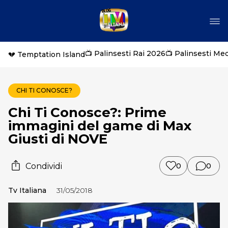
📺 Palinsesti Rai 2026
📺 Palinsesti Me
💔 Temptation Island
CHI TI CONOSCE?
Chi Ti Conosce?: Prime
immagini del game di Max
Giusti di NOVE
Condividi
0
0
Tv Italiana
31/05/2018