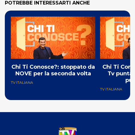
POTREBBE INTERESSARTI ANCHE
Chi Ti Conosce?: stoppato da
Chi Ti Cono
NOVE per la seconda volta
Tv puntat
pun
TV ITALIANA
TV ITALIANA