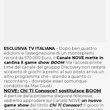
ESCLUSIVA TV ITALIANA
– Dopo ben quattro
edizioni e l’assegnazione di un montepremi
record da 570.000 Euro, il
Canale NOVE mette in
cantina il game show
BOOM
. Ma l’access prime
time del canale del gruppo Discovery non resterà
scoperto di giochi a premi: al suo posto arriva un
altro programma che – stando a quanto ci
raccontano – dovrebbe esser comunque
condotto da Max Giusti.
NOVE: Chi Ti Conosce? sostituisce BOOM
A partire dalla prossima stagione televisiva,
vedremo approdare sul Canale NOVE
un nuovo
game show
dal titolo
Chi Ti Conosce?
. Il gioco in
questione risulta essere un format originale che,