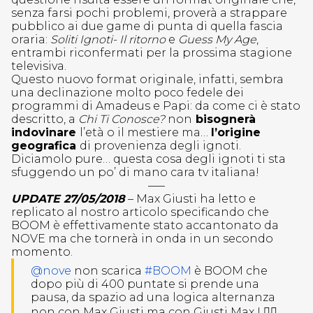
senza farsi pochi problemi, proverà a strappare
pubblico ai due game di punta di quella fascia
oraria:
Soliti Ignoti- Il ritorno
e
Guess My Age
,
entrambi riconfermati per la prossima stagione
televisiva.
Questo nuovo format originale, infatti, sembra
una declinazione molto poco fedele dei
programmi di Amadeus e Papi: da come ci è stato
descritto, a
Chi Ti Conosce?
non
bisognerà
indovinare
l’età o il mestiere ma…
l’origine
geografica
di provenienza degli ignoti.
Diciamolo pure… questa cosa degli ignoti ti sta
sfuggendo un po’ di mano cara tv italiana!
—–
UPDATE 27/05/2018
– Max Giusti ha letto e
replicato al nostro articolo specificando che
BOOM è effettivamente stato accantonato da
NOVE ma che tornerà in onda in un secondo
momento.
@nove
non scarica
#BOOM
è BOOM che
dopo più di 400 puntate si prende una
pausa, da spazio ad una logica alternanza
non con Max Giusti ma con Giusti Max ! 👌🏻