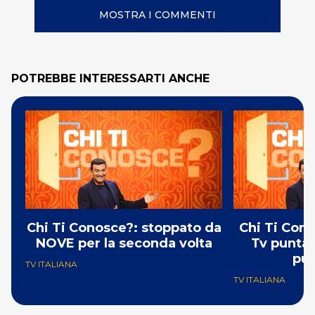
MOSTRA I COMMENTI
POTREBBE INTERESSARTI ANCHE
Chi Ti Conosce?: stoppato da
Chi Ti Cono
NOVE per la seconda volta
Tv puntat
pun
TV ITALIANA
TV ITALIANA