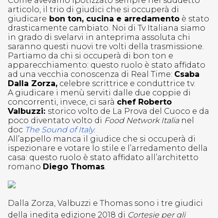
Come avevamo ipotizzato sempre nel suddetto
articolo, il trio di giudici che si occuperà di
giudicare
bon ton, cucina e arredamento
è stato
drasticamente cambiato. Noi di Tv Italiana siamo
in grado di svelarvi in anteprima assoluta chi
saranno questi nuovi tre volti della trasmissione.
Partiamo da chi si occuperà di bon ton e
apparecchiamento: questo ruolo è stato affidato
ad una vecchia conoscenza di Real Time:
Csaba
Dalla Zorza,
celebre scrittrice e conduttrice tv.
A giudicare i menù serviti dalle due coppie di
concorrenti, invece, ci sarà
chef Roberto
Valbuzzi:
storico volto de La Prova del Cuoco e da
poco diventato volto di
Food Network Italia
nel
doc
The Sound of Italy
.
All’appello manca il giudice che si occuperà di
ispezionare e votare lo stile e l’arredamento della
casa: questo ruolo è stato affidato all’architetto
romano
Diego Thomas
.
Dalla Zorza, Valbuzzi e Thomas sono i tre giudici
della inedita edizione 2018 di
Cortesie per gli