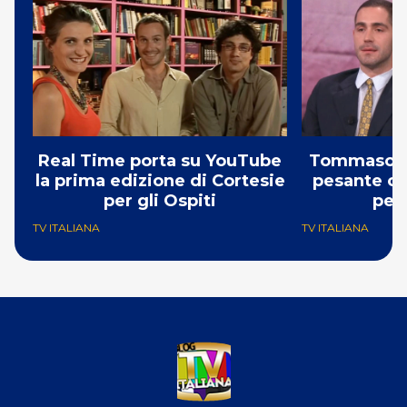
Real Time porta su YouTube
Tommaso Zo
la prima edizione di Cortesie
pesante cr
per gli Ospiti
per 
TV ITALIANA
TV ITALIANA