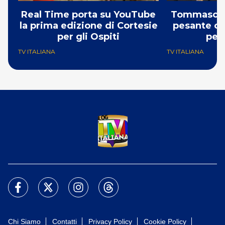
Real Time porta su YouTube
Tommaso Zo
la prima edizione di Cortesie
pesante cr
per gli Ospiti
per 
TV ITALIANA
TV ITALIANA
Chi Siamo
Contatti
Privacy Policy
Cookie Policy