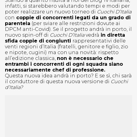
Stando a quanto risulta a noi del Blog Tv Italiana,
infatti, si starebbero valutando tempi e modi per
poter realizzare un nuovo torneo di
Cuochi D’Italia
con
coppie di concorrenti legati da un grado di
parentela
(per sviare alle restrizioni dovute ai
DPCM anti-Covid). Se il progetto andrà in porto, il
nuovo spin-off di
Cuochi D’Italia
vedrà
in diretta
sfida coppie di congiunti
rappresentativi delle
venti regioni d’Italia (fratelli, genitore e figlio, zio
e nipote, cugini) ma con una novità: rispetto
all’edizione classica,
non è necessario che
entrambi i concorrenti di ogni squadra siano
necessariamente chef di professione.
Questa nuova idea andrà in porto? E se sì, chi sarà
il conduttore di questa nuova versione di
Cuochi
d’Italia?