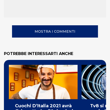
MOSTRA I COMMENTI
POTREBBE INTERESSARTI ANCHE
Cuochi D’Italia 2021 avrà
Tv8 si r