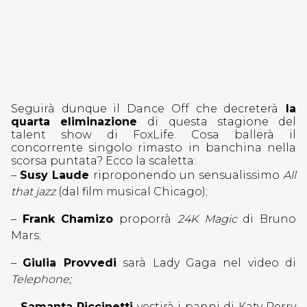
Seguirà dunque il Dance Off che decreterà
la
quarta eliminazione
di questa stagione del
talent show di FoxLife. Cosa ballerà il
concorrente singolo rimasto in banchina nella
scorsa puntata? Ecco la scaletta:
–
Susy Laude
riproponendo un sensualissimo
All
that jazz
(dal film musical Chicago);
–
Frank Chamizo
proporrà
24K Magic
di Bruno
Mars;
–
Giulia Provvedi
sarà Lady Gaga nel video di
Telephone;
–
Samanta Piccinetti
vestirà i panni di Katy Perry