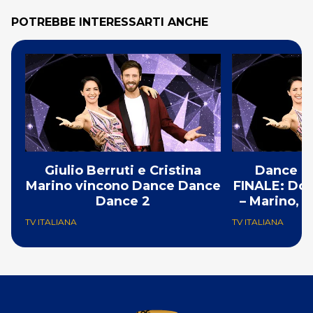
POTREBBE INTERESSARTI ANCHE
Giulio Berruti e Cristina
Dance D
Marino vincono Dance Dance
FINALE: Don
Dance 2
– Marino, b
TV ITALIANA
TV ITALIANA