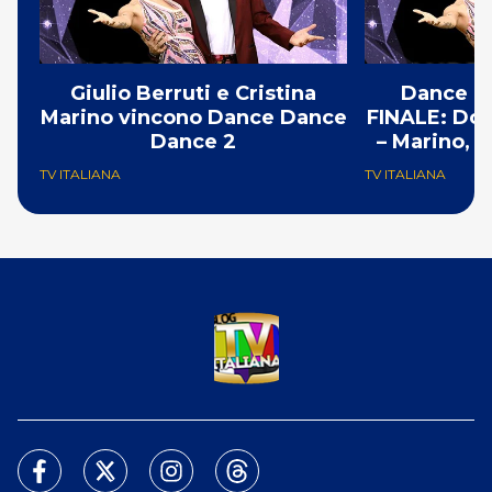
Giulio Berruti e Cristina
Dance D
Marino vincono Dance Dance
FINALE: Don
Dance 2
– Marino, b
TV ITALIANA
TV ITALIANA