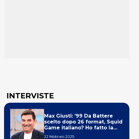
INTERVISTE
Max Giusti: ’99 Da Battere
scelto dopo 26 format, Squid
Game italiano? Ho fatto la
ola!’
22 febbraio 2025