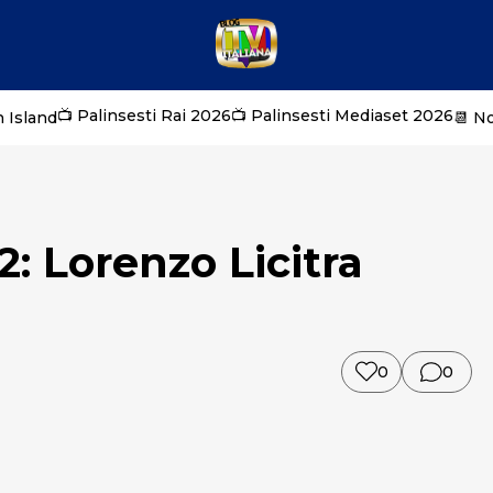
📺 Palinsesti Rai 2026
📺 Palinsesti Mediaset 2026
 Island
📆 N
 Lorenzo Licitra
0
0