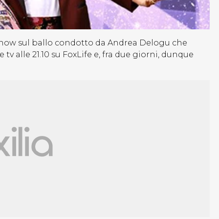
t show sul ballo condotto da Andrea Delogu che
 tv alle 21.10 su FoxLife e, fra due giorni, dunque