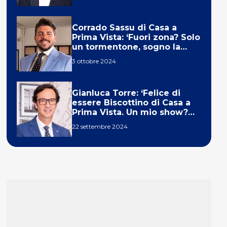
Corrado Sassu di Casa a
Prima Vista: ‘Fuori zona? Solo
un tormentone, sogno la
telecronaca di F1’
3 ottobre 2024
Gianluca Torre: ‘Felice di
essere Biscottino di Casa a
Prima Vista. Un mio show?
Un sogno’
22 settembre 2024