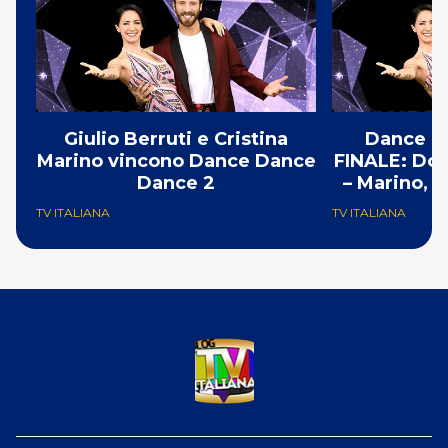
Giulio Berruti e Cristina
Dance D
Marino vincono Dance Dance
FINALE: Don
Dance 2
– Marino, b
TV ITALIANA
TV ITALIANA