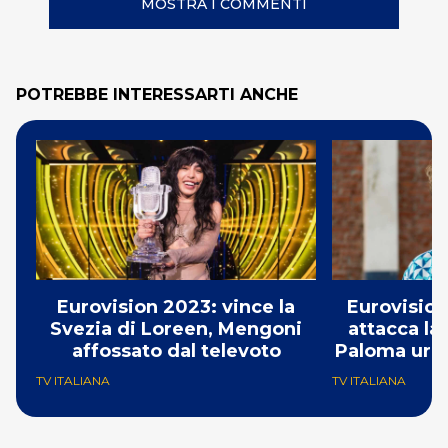
MOSTRA I COMMENTI
POTREBBE INTERESSARTI ANCHE
Eurovision 2023: vince la
Eurovision
Svezia di Loreen, Mengoni
attacca la
affossato dal televoto
Paloma urla
TV ITALIANA
TV ITALIANA