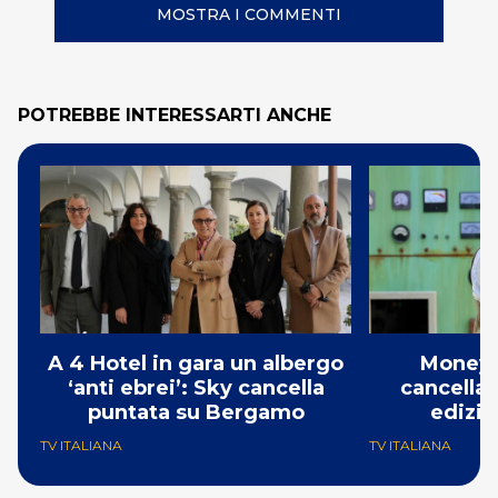
MOSTRA I COMMENTI
POTREBBE INTERESSARTI ANCHE
A 4 Hotel in gara un albergo
Money 
‘anti ebrei’: Sky cancella
cancellat
puntata su Bergamo
edizio
TV ITALIANA
TV ITALIANA