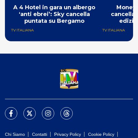
A 4 Hotel in gara un albergo
Money 
‘anti ebrei’: Sky cancella
cancellat
puntata su Bergamo
edizio
TV ITALIANA
TV ITALIANA
Chi Siamo
Contatti
Privacy Policy
Cookie Policy