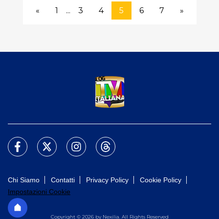
«
1
...
3
4
5
6
7
»
Chi Siamo
Contatti
Privacy Policy
Cookie Policy
Impostazioni Cookie
Copyright © 2026 by Nexilia. All Rights Reserved