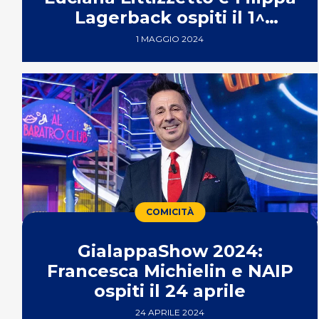
Lagerback ospiti il 1^
maggio
1 MAGGIO 2024
COMICITÀ
GialappaShow 2024:
Francesca Michielin e NAIP
ospiti il 24 aprile
24 APRILE 2024