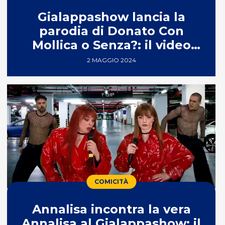
Gialappashow lancia la
parodia di Donato Con
Mollica o Senza?: il video
con Ross
2 MAGGIO 2024
COMICITÀ
Annalisa incontra la vera
Annalisa al Gialappashow: il