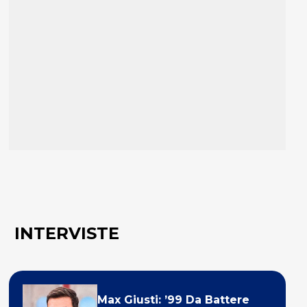
INTERVISTE
Max Giusti: ’99 Da Battere