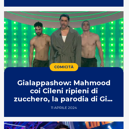
COMICITÀ
Gialappashow: Mahmood
coi Cileni ripieni di
zucchero, la parodia di Gigi
Esposito – VIDEO
11 APRILE 2024