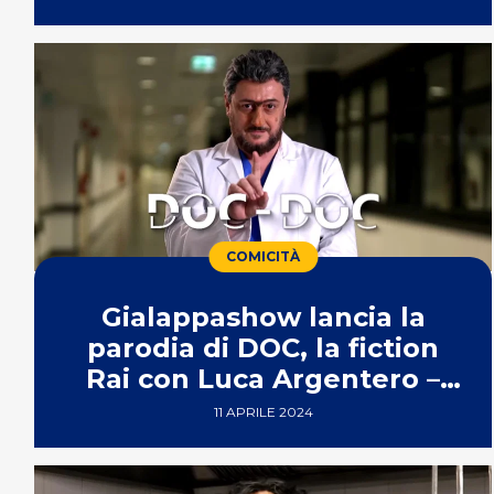
COMICITÀ
Gialappashow lancia la
parodia di DOC, la fiction
Rai con Luca Argentero –
VIDEO
11 APRILE 2024