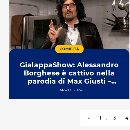
COMICITÀ
GialappaShow: Alessandro
Borghese è cattivo nella
parodia di Max Giusti –
VIDEO
11 APRILE 2024
«
1
...
3
4