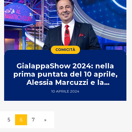
COMICITÀ
GialappaShow 2024: nella
prima puntata del 10 aprile,
Alessia Marcuzzi e la
parodia di DOC
10 APRILE 2024
5
6
7
»