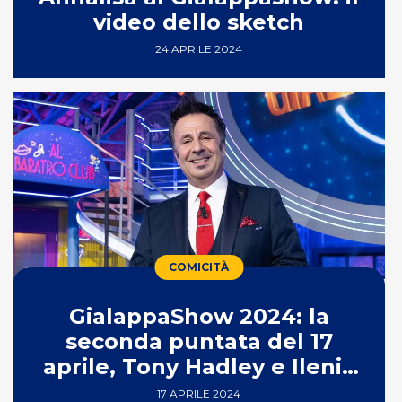
video dello sketch
24 APRILE 2024
COMICITÀ
GialappaShow 2024: la
seconda puntata del 17
aprile, Tony Hadley e Ilenia
Pastorelli ospiti
17 APRILE 2024