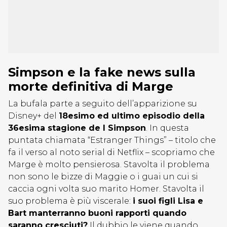
Simpson e la fake news sulla
morte definitiva di Marge
La bufala parte a seguito dell’apparizione su
Disney+ del
18esimo ed ultimo episodio della
36esima stagione de I Simpson
. In questa
puntata chiamata “Estranger Things” – titolo che
fa il verso al noto serial di Netflix – scopriamo che
Marge è molto pensierosa. Stavolta il problema
non sono le bizze di Maggie o i guai un cui si
caccia ogni volta suo marito Homer. Stavolta il
suo problema è più viscerale:
i suoi figli Lisa e
Bart manterranno buoni rapporti quando
saranno cresciuti?
Il dubbio le viene quando,