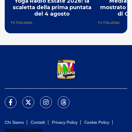
Yoga Radio Estate 2026: la
Mediase
scaletta della prima puntata
mostrato il
del 4 agosto
di Ch
TV ITALIANA
TV ITALIANA
Chi Siamo
Contatti
Privacy Policy
Cookie Policy
Impostazioni Cookie