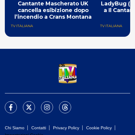
Cantante Mascherato UK
LadyBug (Mi
cancella esibizione dopo
a Il Canta
l’incendio a Crans Montana
F
TV ITALIANA
TV ITALIANA
Chi Siamo
Contatti
Privacy Policy
Cookie Policy