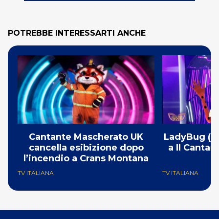
POTREBBE INTERESSARTI ANCHE
Cantante Mascherato UK
LadyBug (Mi
cancella esibizione dopo
a Il Canta
l’incendio a Crans Montana
F
TV ITALIANA
TV ITALIANA