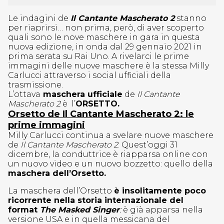
Le indagini de
Il Cantante Mascherato 2
stanno
per riaprirsi… non prima, però, di aver scoperto
quali sono le nove maschere in gara in questa
nuova edizione, in onda dal 29 gennaio 2021 in
prima serata su Rai Uno. A rivelarci le prime
immagini delle nuove maschere è la stessa Milly
Carlucci attraverso i social ufficiali della
trasmissione.
L’ottava
maschera ufficiale
de
Il Cantante
Mascherato 2
è l’
ORSETTO.
Orsetto de Il Cantante Mascherato 2: le
prime immagini
Milly Carlucci continua a svelare nuove maschere
de
Il Cantante Mascherato 2
. Quest’oggi 31
dicembre, la conduttrice è riapparsa online con
un nuovo video e un nuovo bozzetto: quello della
maschera dell’Orsetto.
La maschera dell’Orsetto
è insolitamente poco
ricorrente nella storia internazionale del
format
The Masked Singer
:
è già apparsa nella
versione USA e in quella messicana del